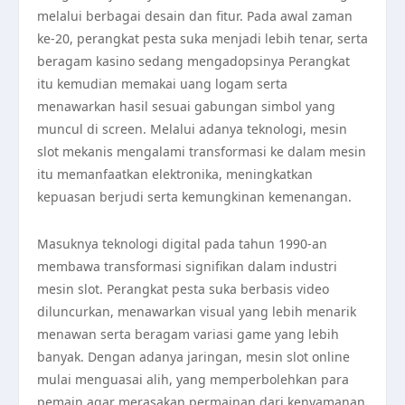
melalui berbagai desain dan fitur. Pada awal zaman
ke-20, perangkat pesta suka menjadi lebih tenar, serta
beragam kasino sedang mengadopsinya Perangkat
itu kemudian memakai uang logam serta
menawarkan hasil sesuai gabungan simbol yang
muncul di screen. Melalui adanya teknologi, mesin
slot mekanis mengalami transformasi ke dalam mesin
itu memanfaatkan elektronika, meningkatkan
kepuasan berjudi serta kemungkinan kemenangan.
Masuknya teknologi digital pada tahun 1990-an
membawa transformasi signifikan dalam industri
mesin slot. Perangkat pesta suka berbasis video
diluncurkan, menawarkan visual yang lebih menarik
menawan serta beragam variasi game yang lebih
banyak. Dengan adanya jaringan, mesin slot online
mulai menguasai alih, yang memperbolehkan para
pemain agar merasakan permainan dari kenyamanan