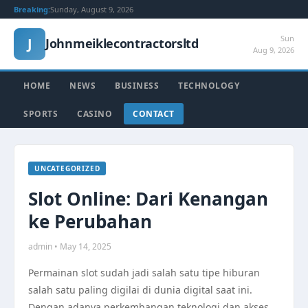
Breaking:
Sunday, August 9, 2026
Sun
J
Johnmeiklecontractorsltd
Aug 9, 2026
HOME
NEWS
BUSINESS
TECHNOLOGY
SPORTS
CASINO
CONTACT
UNCATEGORIZED
Slot Online: Dari Kenangan
ke Perubahan
admin • May 14, 2025
Permainan slot sudah jadi salah satu tipe hiburan
salah satu paling digilai di dunia digital saat ini.
Dengan adanya perkembangan teknologi dan akses