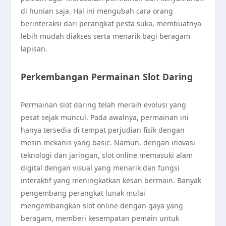
di hunian saja. Hal ini mengubah cara orang
berinteraksi dari perangkat pesta suka, membuatnya
lebih mudah diakses serta menarik bagi beragam
lapisan.
Perkembangan Permainan Slot Daring
Permainan slot daring telah meraih evolusi yang
pesat sejak muncul. Pada awalnya, permainan ini
hanya tersedia di tempat perjudian fisik dengan
mesin mekanis yang basic. Namun, dengan inovasi
teknologi dan jaringan, slot online memasuki alam
digital dengan visual yang menarik dan fungsi
interaktif yang meningkatkan kesan bermain. Banyak
pengembang perangkat lunak mulai
mengembangkan slot online dengan gaya yang
beragam, memberi kesempatan pemain untuk