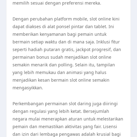
memilih sesuai dengan preferensi mereka.
Dengan perubahan platform mobile, slot online kini
dapat diakses di alat ponsel pintar dan tablet. Ini
memberikan kenyamanan bagi pemain untuk
bermain setiap waktu dan di mana saja. Inklusi fitur
seperti hadiah putaran gratis, jackpot progresif, dan
permainan bonus sudah menjadikan slot online
semakin menarik dan polling. Selain itu, tampilan
yang lebih memukau dan animasi yang halus
menjadikan kesan bermain slot online semakin
mengasyikkan.
Perkembangan permainan slot daring juga diiringi
dengan regulasi yang lebih ketat. Bersejumlah
negara mulai menerapkan aturan untuk melestarikan
pemain dan memastikan aktivitas yang fair. Lisensi
dan izin dari lembaga pengawas adalah krusial bagi