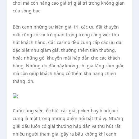
chơi mà còn nâng cao giá trị giải trí trong không gian
của sòng bạc.
Bên cạnh những sự kiện giải trí, các ưu đãi khuyến
mãi cũng có vai trò quan trọng trong công việc thu
hút khách hàng. Các casino đều cung cấp các ưu đãi
đặc biệt như giảm giá, thưởng thêm tiền thưởng,
hoặc những gói khuyến mãi hấp dẫn cho các khách
hàng. Những ưu đãi này không chỉ gia tăng cảm giác
mà còn giúp khách hàng có thêm khả năng chiến
thắng lớn.
Cuối cùng việc tổ chức các giải poker hay blackjack
cũng là một trong những điểm nổi bật thú vị. Những
giải đấu luôn có giải thưởng hấp dẫn và thu hút rất
nhiều người tham gia, gây ra bầu không khí cạnh