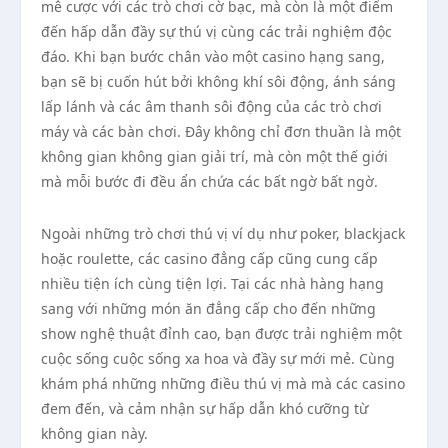
mê cược với các trò chơi cờ bạc, mà còn là một điểm
đến hấp dẫn đầy sự thú vị cùng các trải nghiệm độc
đáo. Khi bạn bước chân vào một casino hạng sang,
bạn sẽ bị cuốn hút bởi không khí sôi động, ánh sáng
lấp lánh và các âm thanh sôi động của các trò chơi
máy và các bàn chơi. Đây không chỉ đơn thuần là một
không gian không gian giải trí, mà còn một thế giới
mà mỗi bước đi đều ẩn chứa các bất ngờ bất ngờ.
Ngoài những trò chơi thú vị ví dụ như poker, blackjack
hoặc roulette, các casino đẳng cấp cũng cung cấp
nhiều tiện ích cùng tiện lợi. Tại các nhà hàng hạng
sang với những món ăn đẳng cấp cho đến những
show nghệ thuật đỉnh cao, bạn được trải nghiệm một
cuộc sống cuộc sống xa hoa và đầy sự mới mẻ. Cùng
khám phá những những điều thú vị mà mà các casino
đem đến, và cảm nhận sự hấp dẫn khó cưỡng từ
không gian này.