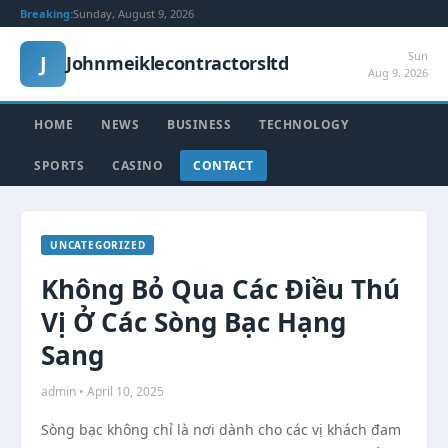
Breaking:
Sunday, August 9, 2026
Sun
J
Johnmeiklecontractorsltd
Aug 9, 2026
HOME
NEWS
BUSINESS
TECHNOLOGY
SPORTS
CASINO
CONTACT
UNCATEGORIZED
Không Bỏ Qua Các Điều Thú
Vị Ở Các Sòng Bạc Hạng
Sang
admin • April 10, 2025
Sòng bạc không chỉ là nơi dành cho các vị khách đam