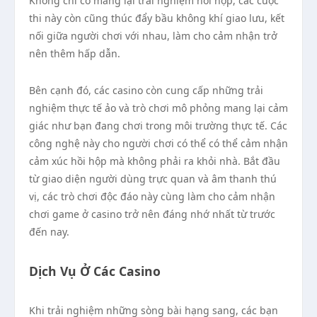
Không chỉ có mang lại trải nghiệm hồi hộp, các cuộc
thi này còn cũng thúc đẩy bầu không khí giao lưu, kết
nối giữa người chơi với nhau, làm cho cảm nhận trở
nên thêm hấp dẫn.
Bên cạnh đó, các casino còn cung cấp những trải
nghiệm thực tế ảo và trò chơi mô phỏng mang lại cảm
giác như bạn đang chơi trong môi trường thực tế. Các
công nghệ này cho người chơi có thể có thể cảm nhận
cảm xúc hồi hộp mà không phải ra khỏi nhà. Bắt đầu
từ giao diện người dùng trực quan và âm thanh thú
vị, các trò chơi độc đáo này cùng làm cho cảm nhận
chơi game ở casino trở nên đáng nhớ nhất từ trước
đến nay.
Dịch Vụ Ở Các Casino
Khi trải nghiệm những sòng bài hạng sang, các bạn