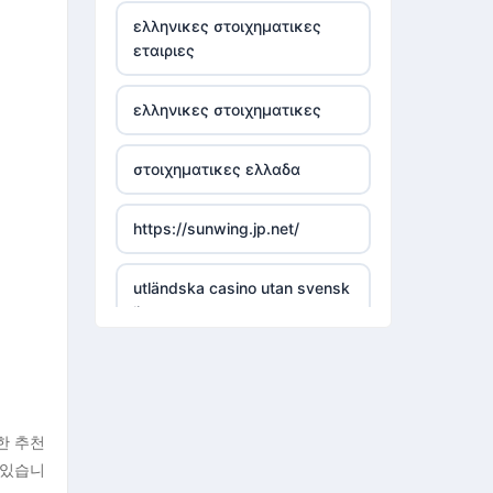
ελληνικες στοιχηματικες
εταιριες
non UK licence casino
ελληνικες στοιχηματικες
top online casinos Ireland
στοιχηματικες ελλαδα
789win 9
https://sunwing.jp.net/
Crypto
utländska casino utan svensk
utländska casino
licens
casino utan svensk licens
online kasino hrvatska
casino utan svensk licens
bästa casino utan svensk
한 추천
licens
 있습니
casino utan spelpaus