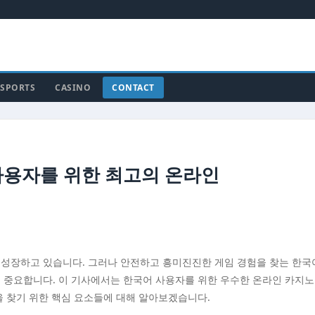
SPORTS
CASINO
CONTACT
사용자를 위한 최고의 온라인
 성장하고 있습니다. 그러나 안전하고 흥미진진한 게임 경험을 찾는 한국
 중요합니다. 이 기사에서는 한국어 사용자를 위한 우수한 온라인 카지노
을 찾기 위한 핵심 요소들에 대해 알아보겠습니다.